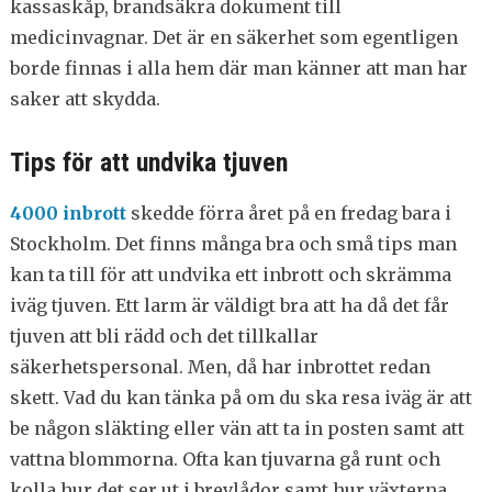
kassaskåp, brandsäkra dokument till
medicinvagnar. Det är en säkerhet som egentligen
borde finnas i alla hem där man känner att man har
saker att skydda.
Tips för att undvika tjuven
4000 inbrott
skedde förra året på en fredag bara i
Stockholm. Det finns många bra och små tips man
kan ta till för att undvika ett inbrott och skrämma
iväg tjuven. Ett larm är väldigt bra att ha då det får
tjuven att bli rädd och det tillkallar
säkerhetspersonal. Men, då har inbrottet redan
skett. Vad du kan tänka på om du ska resa iväg är att
be någon släkting eller vän att ta in posten samt att
vattna blommorna. Ofta kan tjuvarna gå runt och
kolla hur det ser ut i brevlådor samt hur växterna