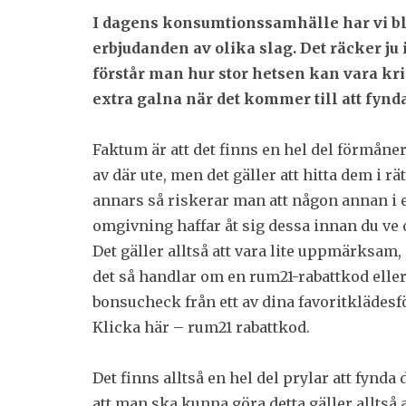
I dagens konsumtionssamhälle har vi bliv
erbjudanden av olika slag. Det räcker ju
förstår man hur stor hetsen kan vara krin
extra galna när det kommer till att fynda 
Faktum är att det finns en hel del förmåner 
av där ute, men det gäller att hitta dem i rätt
annars så riskerar man att någon annan i 
omgivning haffar åt sig dessa innan du ve o
Det gäller alltså att vara lite uppmärksam,
det så handlar om en rum21-rabattkod elle
bonsucheck från ett av dina favoritklädesf
Klicka här – rum21 rabattkod.
Det finns alltså en hel del prylar att fynda
att man ska kunna göra detta gäller alltså 