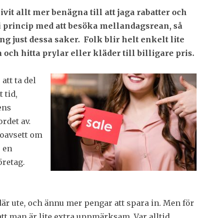
it allt mer benägna till att jaga rabatter och
 i princip med att besöka mellandagsrean, så
g just dessa saker. Folk blir helt enkelt lite
och hitta prylar eller kläder till billigare pris.
att ta del
 tid,
ens
rdet av.
 oavsett om
r en
öretag.
 där ute, och ännu mer pengar att spara in. Men för
att man är lite extra uppmärksam. Var alltid